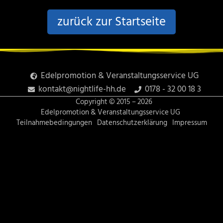
e
b
zurück zur Startseite
o
Edelpromotion & Veranstaltungsservice UG
o
kontakt@nightlife-hh.de
0178 - 32 00 18 3
Copyright © 2015 –
2026
k
Edelpromotion & Veranstaltungsservice UG
Teilnahmebedingungen
Datenschutzerklärung
Impressum